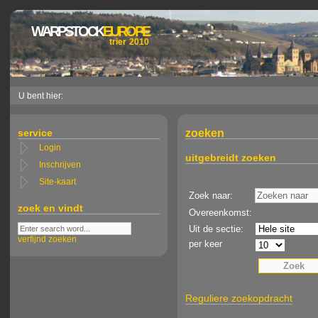
WARPSTOCK
EUROPE
trier 2010
U bent hier:
service
zoeken
Login
uitgebreidt zoeken
Inschrijven
Site-kaart
Zoek naar:
zoek en vindt
Overeenkomst:
Uit de sectie:
verfijnd zoeken
per keer
Reguliere zoekopdracht