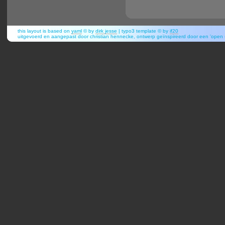
this layout is based on
yaml
© by
dirk jesse
| typo3 template © by
if20
uitgevoerd en aangepast door christian hennecke, ontwerp geïnspireerd door een 'open