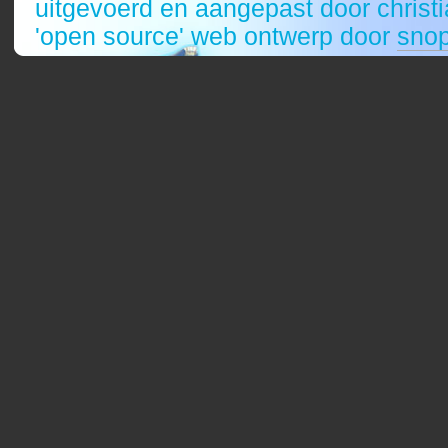
uitgevoerd en aangepast door christ
'open source' web ontwerp door
sno