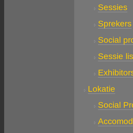
Sessies
Sprekers
Social p
Sessie lis
Exhibitor
Lokatie
Social P
Accomod