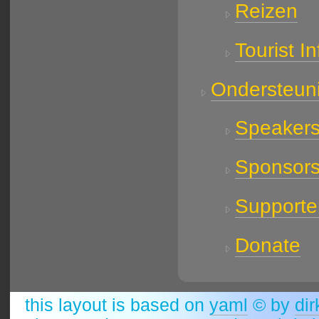
Reizen
Tourist I
Ondersteun
Speaker
Sponsor
Supporte
Donate
this layout is based on
yaml
© by
dir