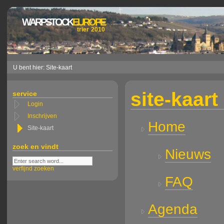
WARPSTOCK
EUROPE
trier 2010
U bent hier: Site-kaart
site-kaart
service
Login
Inschrijven
Home
Site-kaart
zoek en vindt
Nieuws
verfijnd zoeken
FAQ
Agenda