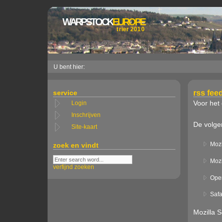
WARPSTOCK
EUROPE
trier 2010
U bent hier:
service
rss fee
Voor het
Login
Inschrijven
De volge
Site-kaart
zoek en vindt
Mozi
Mozi
verfijnd zoeken
Oper
Saf
Mozilla S