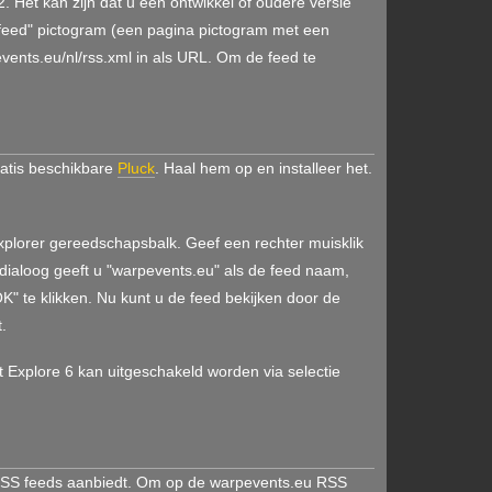
 Het kan zijn dat u een ontwikkel of oudere versie
w feed" pictogram (een pagina pictogram met een
vents.eu/nl/rss.xml in als URL. Om de feed te
gratis beschikbare
Pluck
. Haal hem op en installeer het.
xplorer gereedschapsbalk. Geef een rechter muisklik
dialoog geeft u "warpevents.eu" als de feed naam,
OK" te klikken. Nu kunt u de feed bekijken door de
.
Explore 6 kan uitgeschakeld worden via selectie
 RSS feeds aanbiedt. Om op de warpevents.eu RSS