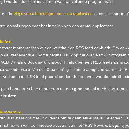
gd worden door het installeren van aanvullende programma's.
ebreide
lijst van uitbreidingen en losse applicaties
is beschikbaar op W
rte aanwijzingen voor het instellen van een aantal applicaties:
irefox
detecteert automatisch of een website een RSS feed aanbiedt. Om e
en de warpevents.eu home pagina. Druk op het oranje RSS pictogram dat
 "Add Dynamic Bookmark" dialoog. Firefox beheert RSS feeds als ma
nieuwsonderwerp. Via de "Create in" lijst, kunt u aangeven waar u de 
" Nu kunt u de RSS feed gebruiken door het openen van de betreffen
n plan bent om zich te abonneren op een groot aantal feeds dan kunt 
gebruiken.
thunderbird
rd is in staat om met RSS feeds om te gaan als e-mails. Selecteer "Fil
or het maken van een nieuwe account van het "RSS News & Blogs" type