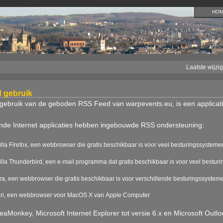
HO
Laatste wijzi
d gebruik
 gebruik van de geboden RSS Feed van warpevents.eu, is een applicat
nde Internet applicaties hebben ingebouwde RSS ondersteuning:
lla Firefox, een webbrowser die gratis beschikbaar is voor veel besturingssysteme
lla Thunderbird, een e-mail programma dat gratis beschikbaar is voor veel bestur
a, een webbrowser die gratis beschikbaar is voor verschillende besturingssystem
ari, een webbrowser voor MacOS X van Apple Computer
eaMonkey, Microsoft Internet Explorer tot versie 6.x en Microsoft Out