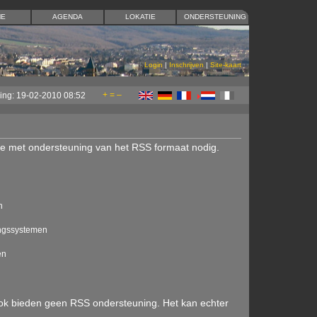
ME
AGENDA
LOKATIE
ONDERSTEUNING
Login
|
Inschrijven
|
Site-kaart
+
=
–
ging: 19-02-2010 08:52
ie met ondersteuning van het RSS formaat nodig.
n
ingssystemen
en
look bieden geen RSS ondersteuning. Het kan echter