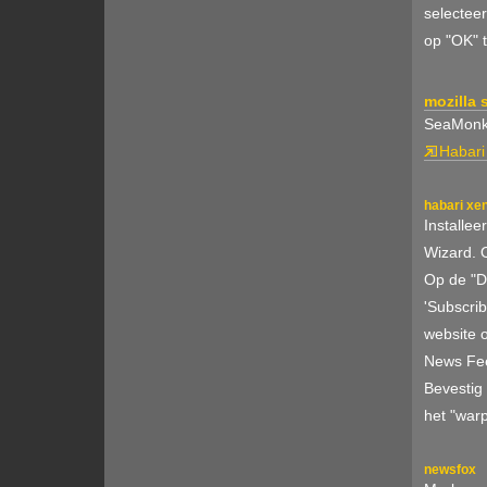
selecteer
op "OK" t
mozilla
SeaMonkey
Habari
habari xe
Installee
Wizard. 
Op de "Di
'Subscri
website 
News Feed
Bevestig
het "war
newsfox