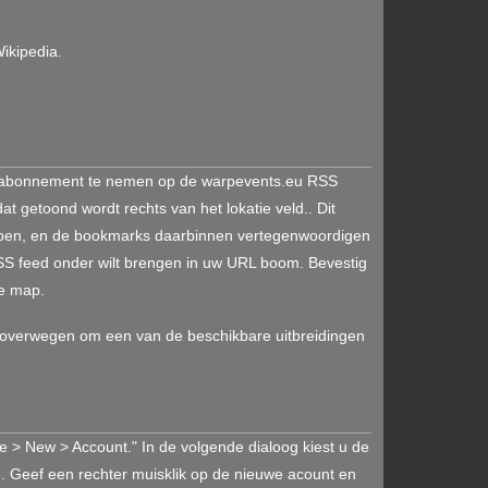
ikipedia.
en abonnement te nemen op de warpevents.eu RSS
 getoond wordt rechts van het lokatie veld.. Dit
ppen, en de bookmarks daarbinnen vertegenwoordigen
RSS feed onder wilt brengen in uw URL boom. Bevestig
de map.
u overwegen om een van de beschikbare uitbreidingen
e > New > Account." In de volgende dialoog kiest u de
. Geef een rechter muisklik op de nieuwe acount en