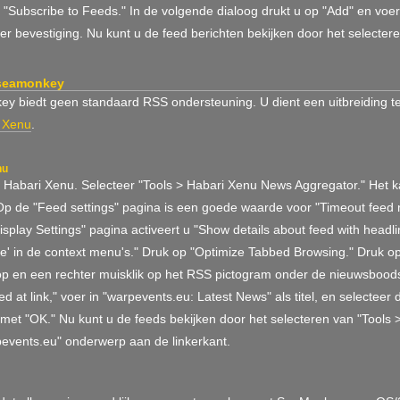
 "Subscribe to Feeds." In de volgende dialoog drukt u op "Add" en voer
er bevestiging. Nu kunt u de feed berichten bekijken door het selectere
 seamonkey
 biedt geen standaard RSS ondersteuning. U dient een uitbreiding te i
 Xenu
.
nu
r Habari Xenu. Selecteer "Tools > Habari Xenu News Aggregator." Het kan
Op de "Feed settings" pagina is een goede waarde voor "Timeout feed r
splay Settings" pagina activeert u "Show details about feed with head
be' in de context menu's." Druk op "Optimize Tabbed Browsing." Druk o
op en een rechter muisklik op het RSS pictogram onder de nieuwsboods
 at link," voer in "warpevents.eu: Latest News" als titel, en selecte
 met "OK." Nu kunt u de feeds bekijken door het selecteren van "Tools
pevents.eu" onderwerp aan de linkerkant.