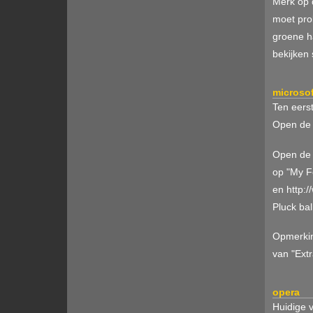
Merk op 
moet pro
groene ha
bekijken 
microsof
Ten eerst
Open de 
Open de P
op "My F
en http:/
Pluck bal
Opmerkin
van "Ext
opera
Huidige 