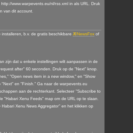
 http://www.warpevents.eu/nl/rss.xml in als URL. Druk
n van dit account.
nstalleren, b.v. de gratis beschikbare
NewsFox
of
 zijn dat u enkele instellingen wilt aanpassen in de
equest after" 60 seconden. Druk op de "Next" knop.
lines," "Open news item in a new window," en "Show
p "Next" en "Finish." Ga naar de warpevents.eu
chappen aan de rechterkant. Selecteer "Subscribe to
er de "Habari Xenu Feeds" map om de URL op te slaan.
 > Habari Xenu News Aggregator" en het klikken op