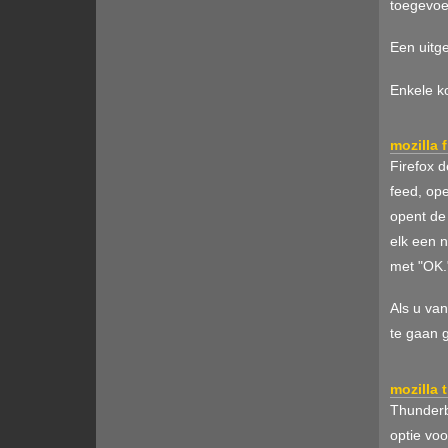
toegevoe
Een uitg
Enkele ko
mozilla f
Firefox 
feed, op
opent de
elk een 
met "OK.
Als u va
te gaan 
mozilla 
Thunderbi
optie vo