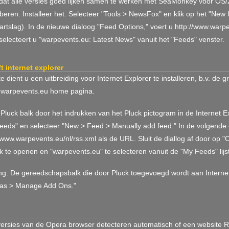
dat alle versies goed lijken samen te werken met SeaMonkey voor OS/2.
beren. Installeer het. Selecteer "Tools > NewsFox" en klik op het "Ne
rtslag). In de nieuwe dialoog "Feed Options," voert u http://www.warpe
selecteert u "warpevents.eu: Latest News" vanuit het "Feeds" venster.
t internet explorer
e dient u een uitbreiding voor Internet Explorer te installeren, b.v. de 
warpevents.eu home pagina.
luck balk door het indrukken van het Pluck pictogram in de Internet E
eeds" en selecteer "New > Feed > Manually add feed." In de volgende 
/www.warpevents.eu/nl/rss.xml als de URL. Sluit de diallog af door op "
k te openen en "warpevents.eu" te selecteren vanuit de "My Feeds" lijst
g: De gereedschapsbalk die door Pluck toegevoegd wordt aan Internet 
ras > Manage Add Ons."
versies van de Opera browser detecteren automatisch of een website