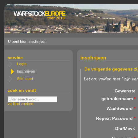
WARPSTOCK
EUROPE
trier 2010
U bent hier: Inschrijven
service
inschrijven
Login
De volgende gegevens zij
Inschrijven
Let op: velden met * zijn ver
Site-kaart
zoek en vindt
Gewenste
gebruikernaam
*
verfijnd zoeken
Wachtwoord
*
Repeat Password
*
Dhr/Mevr: