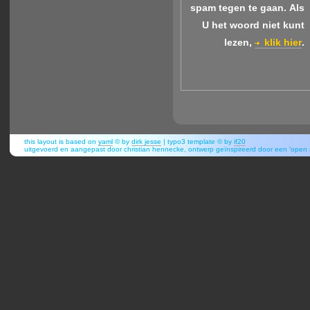
spam tegen te gaan.
Als
U het woord niet kunt
lezen,
klik hier
.
this layout is based on
yaml
© by
dirk jesse
| typo3 template © by
if20
uitgevoerd en aangepast door christian hennecke, ontwerp geïnspireerd door een 'open