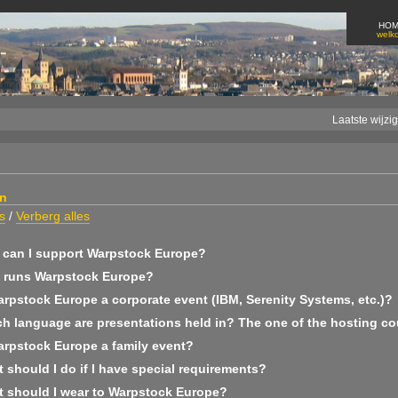
HO
welk
Laatste wijzi
n
s
/
Verberg alles
can I support Warpstock Europe?
runs Warpstock Europe?
arpstock Europe a corporate event (IBM, Serenity Systems, etc.)?
h language are presentations held in? The one of the hosting co
arpstock Europe a family event?
should I do if I have special requirements?
 should I wear to Warpstock Europe?