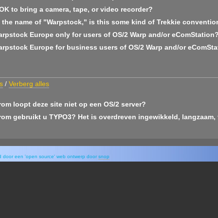
 OK to bring a camera, tape, or video recorder?
 the name of "Warpstock," is this some kind of Trekkie conventio
arpstock Europe only for users of OS/2 Warp and/or eComStation
arpstock Europe for business users of OS/2 Warp and/or eComSta
s
/
Verberg alles
om loopt deze site niet op een OS/2 server?
om gebruikt u TYPO3? Het is overdreven ingewikkeld, langzaam, 
rd door een 'open source' web ontwerp door
snop