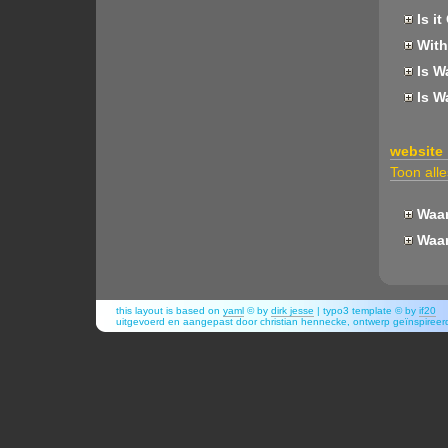
Is it
With
Is W
Is W
website
Toon alle
Waar
Waar
this layout is based on
yaml
© by
dirk jesse
| typo3 template © by
if20
uitgevoerd en aangepast door christian hennecke, ontwerp geïnspiree