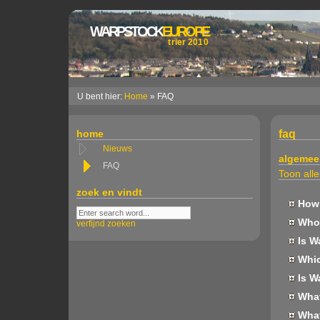
WARPSTOCK
EUROPE
trier 2010
U bent hier:
Home
» FAQ
home
faq
Nieuws
algemee
FAQ
Toon alle
zoek en vindt
How 
Who 
verfijnd zoeken
Is W
Whic
Is W
What 
What