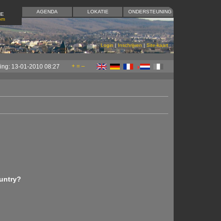
AGENDA
LOKATIE
ONDERSTEUNING
ME
om
Login
|
Inschrijven
|
Site-kaart
+
=
–
ging: 13-01-2010 08:27
untry?