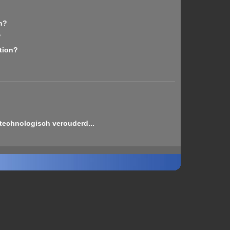
n?
?
tion?
technologisch verouderd...