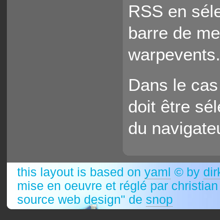
RSS en séle
barre de men
warpevents.
Dans le cas
doit être sé
du navigate
this layout is based on
yaml
© by
dir
mise en oeuvre et réglé par christia
source web design" de
snop