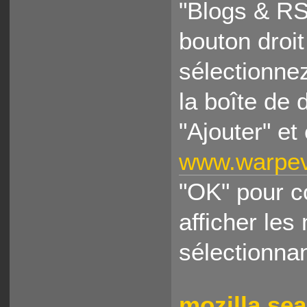
"Blogs & RS
bouton droi
sélectionne
la boîte de 
"Ajouter" et
www.warpeve
"OK" pour c
afficher le
sélectionna
mozilla se