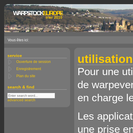
WARPSTOCK
EUROPE
trier 2010
Vous êtes ici:
utilisatio
service
Ouverture de session
Pour une uti
Enregistrement
Plan du site
de warpeven
search & find
en charge l
advanced search
Les applica
une prise e