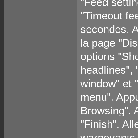
"Feed setti
"Timeout fee
secondes. A
la page "Dis
options "Sh
headlines",
window" et 
menu". Appu
Browsing". 
"Finish". Al
warpevents.