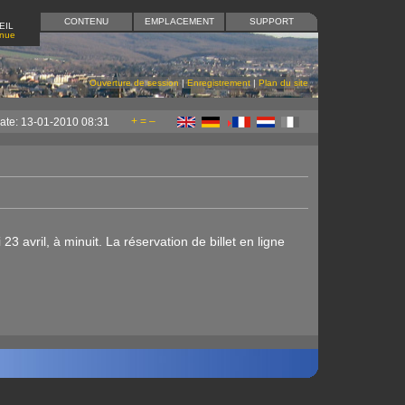
CONTENU
EMPLACEMENT
SUPPORT
EIL
enue
Ouverture de session
|
Enregistrement
|
Plan du site
+
=
–
ate: 13-01-2010 08:31
 avril, à minuit. La réservation de billet en ligne