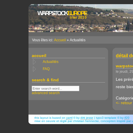
WARPSTOCK
EUROPE
trier 2010
Vous êtes ici:
Accueil
» Actualités
accueil
détail d
Actualités
warpstoc
FAQ
le jeudi, 
Les préré
search & find
reste bie
advanced search
Catégori
<- retour
this layout is based on
yaml
© by
dirk jesse
| typo3 template © by
if20
mise en oeuvre et réglé par christian hennecke, conception inspiré pa