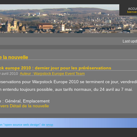
ACCU
bienv
Last upd
e la nouvelle
k europe 2010 : dernier jour pour les préréservations
29 avril 2010
Auteur : Warpstock Europe Event Team
servations pour Warpstock Europe 2010 se terminent ce jour, vendredi 23
n entendu toujours possible, aux tarifs normaux, du 24 avril au 7 mai.
e : Général, Emplacement
 vers Détail de la nouvelle
r un "open source web design" de
snop